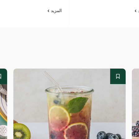
د
المزيد