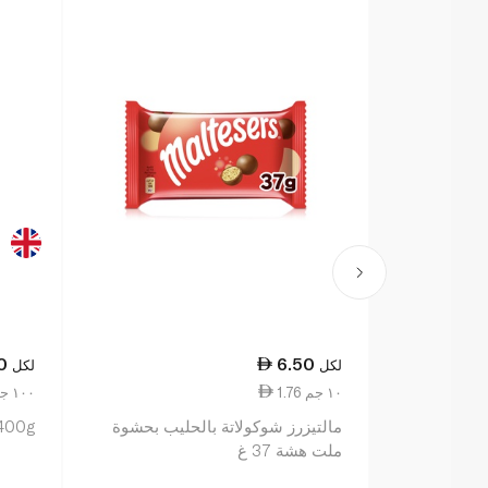
0
6.50
لكل
لكل
1.76 ١٠ جم
12.50 ١٠٠ جم
مالتيزرز شوكولاتة بالحليب بحشوة
 400g
ملت هشة 37 غ