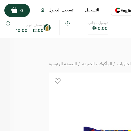
Nestlé Mini Mix Bag 420g x 2
التسجيل
تسجيل الدخول
0
Engli
لكل
توصيل مجاني
اللغة
E
توصيل اليوم
0.00
10:00 – 12:00
UAE
KSA
لحلويات
المأكولات الخفيفة
الصفحة الرئيسية