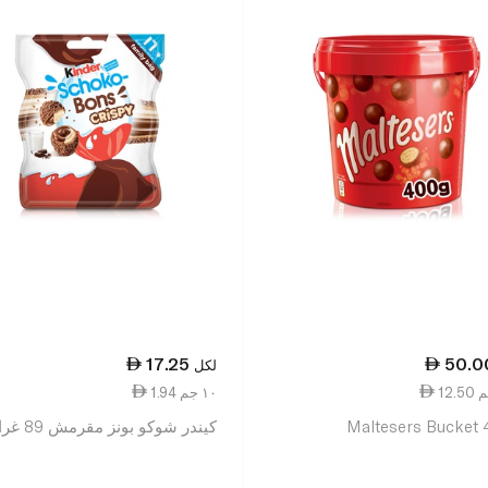
17.25
50.0
لكل
1.94 ١٠ جم
Maltesers Bucket
كيندر شوكو بونز مقرمش 89 غرام