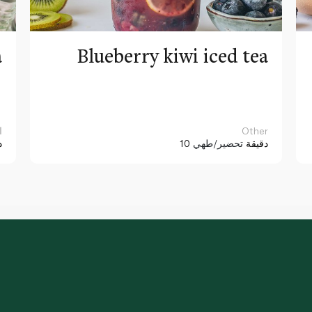
a
Blueberry kiwi iced tea
Other
ا
10 دقيقة
تحضير/طهي
د