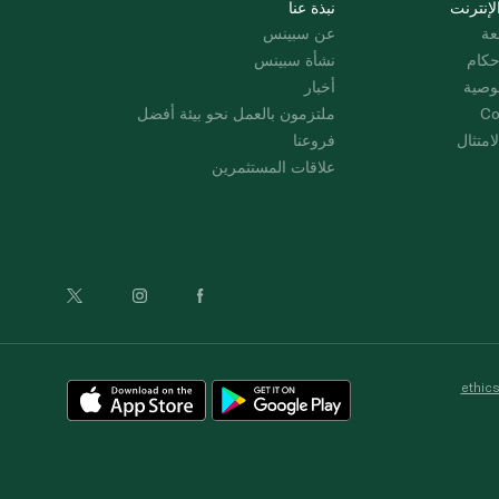
لإنترنت
نبذة عنا
عة
عن سبينس
حكام
نشأة سبينس
وصية
أخبار
Co
ملتزمون بالعمل نحو بيئة أفضل
امتثال
فروعنا
علاقات المستثمرين
ethic