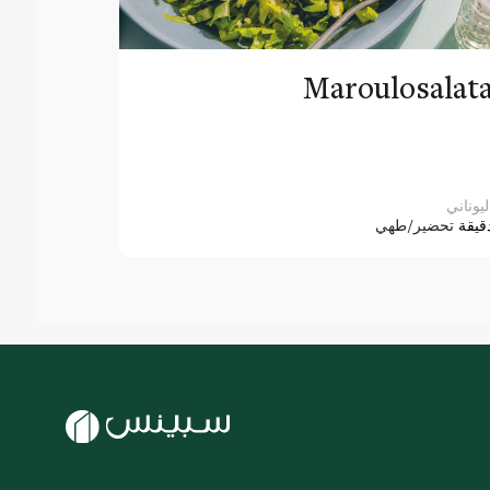
Maroulosalat
ليوناني
قيقة
تحضير/طهي