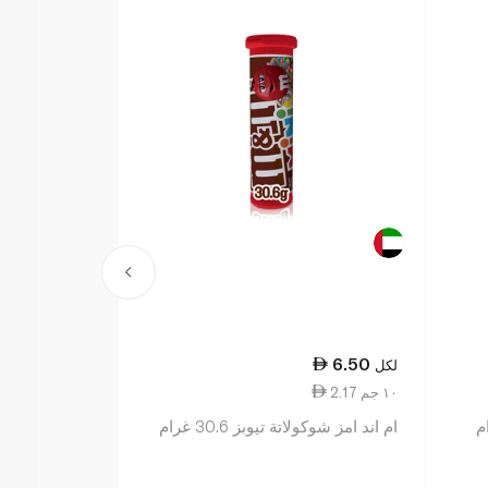
25.25
6.50
لكل
لكل
2.17 ١٠ جم
14.43 ١٠٠ جم
ام اند امز شوكولاتة تيوبز 30.6 غرام
مالتيزرز 175 غرام