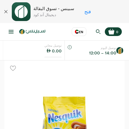
سبينس - تسوق البقالة
فتح
ديجيتال آند كود
EN
0
توصيل مجاني
عر
EN
اللغة
توصيل اليوم
0.00
12:00 – 14:00
UAE
KSA