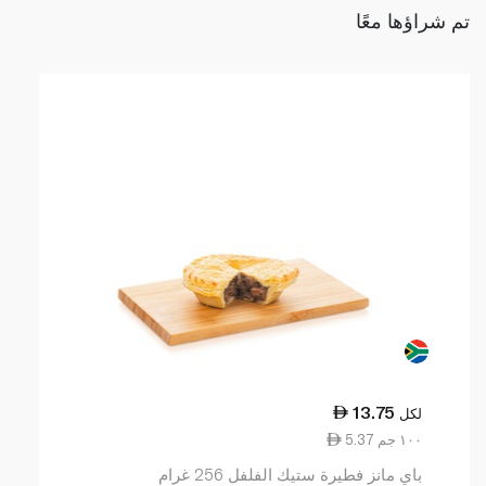
تم شراؤها معًا
13.75
لكل
5.37 ١٠٠ جم
باي مانز فطيرة ستيك الفلفل 256 غرام