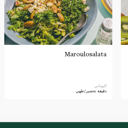
Maroulosalata
اليوناني
دقيقة
تحضير/طهي