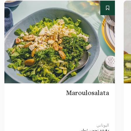
Maroulosalata
اليوناني
دقيقة
تحضير/طهي