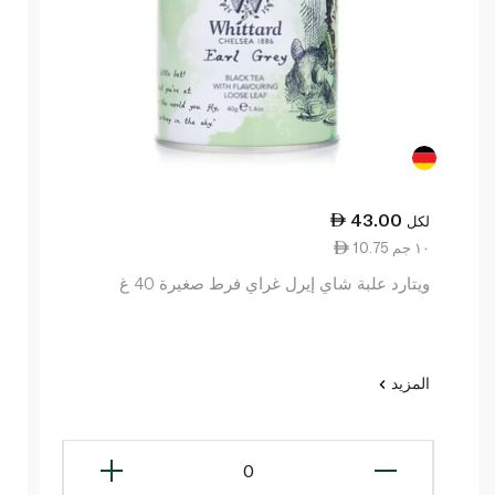
43.00
لكل
10.75 ١٠ جم
ويتارد علبة شاي إيرل غراي فرط صغيرة 40 غ
المزيد
0