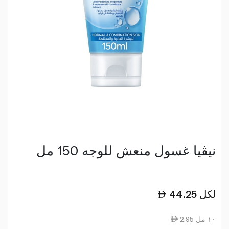
نيڤيا غسول منعش للوجه 150 مل
لكل
44.25
2.95 ١٠ مل