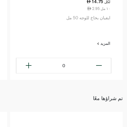
14.75
لكل
2.95 ١٠ مل
ايفيان بخاخ للوجه 50 مل
المزيد
0
تم شراؤها معًا