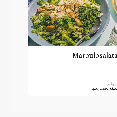
Maroulosalat
ليوناني
قيقة
تحضير/طهي