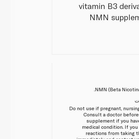
vitamin B3 deriv
NMN suppleme
NMN (Beta Nicotin
ت
Do not use if pregnant, nursing
Consult a doctor before 
supplement if you have
medical condition. If yo
reactions from taking 