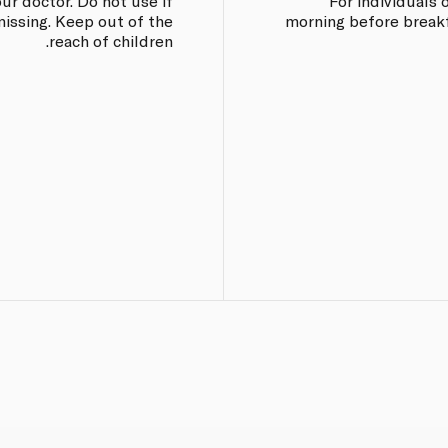
ur doctor. Do not use if
For individuals 
missing. Keep out of the
morning before break
reach of children.