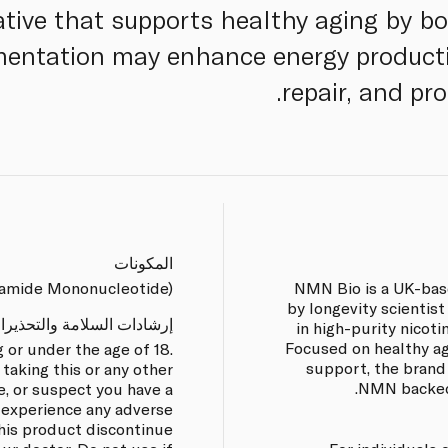
ative that supports healthy aging by b
ntation may enhance energy productio
repair, and pro
المكونات
amide Mononucleotide).
NMN Bio is a UK-ba
by longevity scientist
إرشادات السلامة والتحذيرا
in high-purity nico
Focused on healthy age
 or under the age of 18.
support, the brand
taking this or any other
NMN backed 
, or suspect you have a
u experience any adverse
this product discontinue