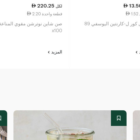
220.25
13.5
لكل
2.20 قطعة واحدة
ماسل كور ل-كارنتين اليوسفي 89
صن شاين نوترشن مقوي المناعة
x100
د
المزيد