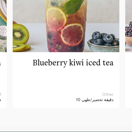
a
Blueberry kiwi iced tea
Other
ا
10 دقيقة
تحضير/طهي
د