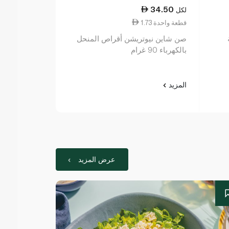
48.50
34.50
لكل
لكل
1.73 قطعة واحدة
2.43 قطعة واحدة
صن شاين نيوتريشن أقراص المنحل
بالكهرباء 90 غرام
بالبرتقال ×20
المزيد
المزيد
عرض المزيد