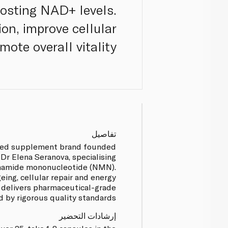
oosting NAD+ levels.
n, improve cellular
mote overall vitality.
تفاصيل
sed supplement brand founded
 Dr Elena Seranova, specialising
tinamide mononucleotide (NMN).
ing, cellular repair and energy
 delivers pharmaceutical-grade
by rigorous quality standards.
إرشادات التحضير