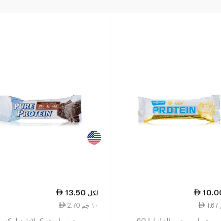
13.50
10.0
لكل
2.70 ١٠ جم
ماكسبورت بار بروتين الفانيليا 60