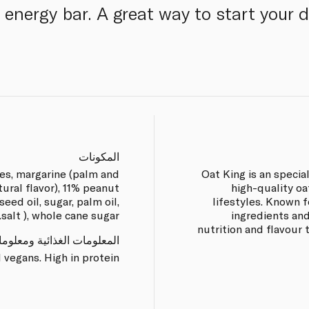
 energy bar. A great way to start your 
المكونات
es, margarine (palm and
Oat King is an specia
tural flavor), 11% peanut
high-quality oa
eed oil, sugar, palm oil,
lifestyles. Known 
salt ), whole cane sugar.
ingredients and
nutrition and flavour
المعلومات الغذائية ومعلوم
 vegans. High in protein.