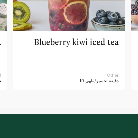
a
Blueberry kiwi iced tea
Other
ا
10 دقيقة
تحضير/طهي
د