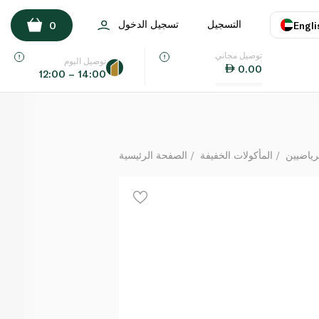
Oat King Peanut Butter Energy Bar 95g
التسجيل
تسجيل الدخول
0
Engli
لكل
توصيل مجاني
اللغة
E
توصيل اليوم
0.00
12:00 – 14:00
UAE
KSA
ياضيين
المأكولات الخفيفة
الصفحة الرئيسية