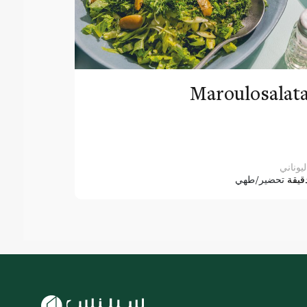
Maroulosalat
ليوناني
قيقة
تحضير/طهي