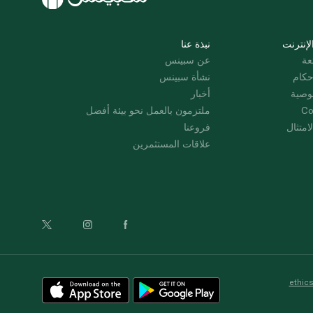
لإنترنت
نبذة عنا
عة
عن سبينس
حكام
نشأة سبينس
وصية
أخبار
Co
ملتزمون بالعمل نحو بيئة أفضل
امتثال
فروعنا
علاقات المستثمرين
ethic