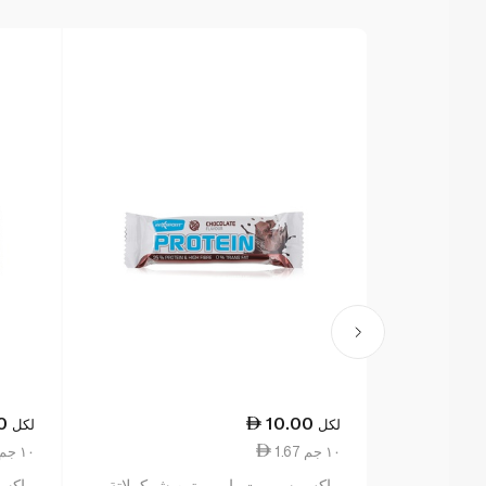
0
10.00
لكل
لكل
1.67 ١٠ جم
1.67 ١٠ جم
ماكس سبورت بار بروتين شوكولاتة