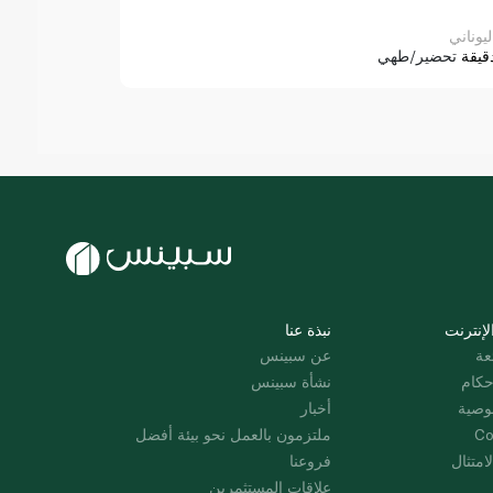
ليوناني
قيقة
تحضير/طهي
لإنترنت
نبذة عنا
عة
عن سبينس
حكام
نشأة سبينس
وصية
أخبار
Co
ملتزمون بالعمل نحو بيئة أفضل
امتثال
فروعنا
علاقات المستثمرين