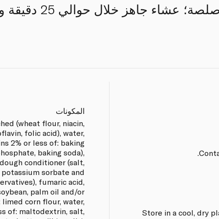
تاكو بالجبن وبهارات وصلصة؛ ع
المكونات
hed (wheat flour, niacin,
lavin, folic acid), water,
ins 2% or less of: baking
osphate, baking soda),
Conta
 dough conditioner (salt,
, potassium sorbate and
rvatives), fumaric acid,
soybean, palm oil and/or
 limed corn flour, water,
s of: maltodextrin, salt,
Store in a cool, dry pl