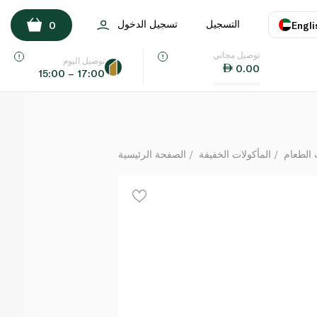
أولد إل باسو طقم تحضير خبز التاكو بالناتشوز والجبنة 269 غ
التسجيل
تسجيل الدخول
0
Engli
لكل
توصيل مجاني
اللغة
E
توصيل اليوم
0.00
15:00 – 17:00
UAE
KSA
الطعام
المأكولات الخفيفة
الصفحة الرئيسية