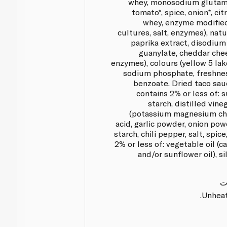
whey, monosodium glutamat
tomato*, spice, onion*, cit
whey, enzyme modified
cultures, salt, enzymes), natur
paprika extract, disodium
guanylate, cheddar chees
enzymes), colours (yellow 5 lake
sodium phosphate, freshne
benzoate. Dried taco sau
contains 2% or less of: s
starch, distilled vineg
(potassium magnesium chlor
acid, garlic powder, onion pow
starch, chili pepper, salt, spic
2% or less of: vegetable oil (c
and/or sunflower oil), si
ت
Unheat