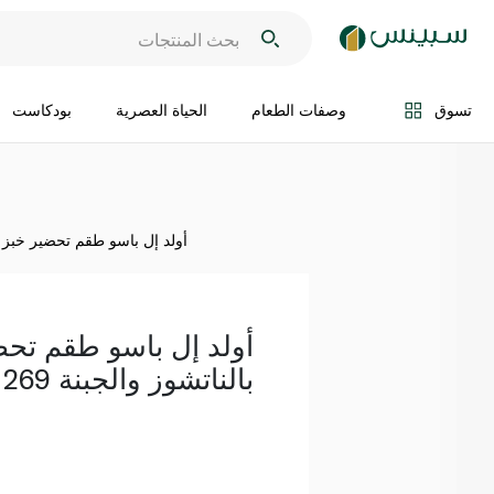
اضف الى السلة
تسوق
وصفات الطعام
الحياة العصرية
بودكاست
أولد إل باسو طقم تحضير خبز التاك
أولد إل باسو طقم تحضي
بالناتشوز والجبنة 269 غ