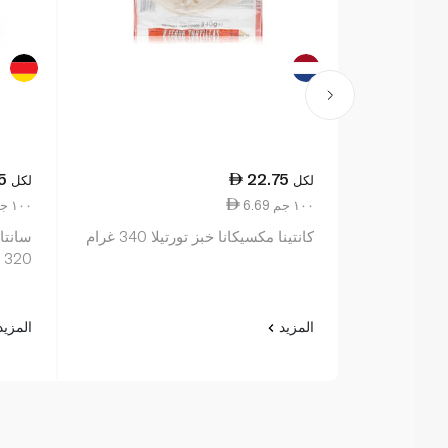
5
22.75
لكل
لكل
6.69 ١٠٠ جم
7.42 ١٠٠ جم
كانتينا مكسيكانا خبز تورتيلا 340 غرام
سانتا 
320 غرام
المزيد
المزي