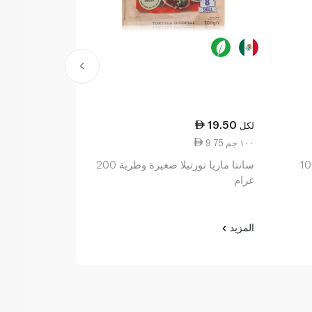
19.50
19.50
لكل
لكل
9.75 ١٠٠ جم
14.44 ١٠٠ جم
و صلصة الشيبوتل 100
سانتا ماريا تورتيلا صغيرة وطرية 200
سانتا ماريا اصداف 
غرام
المزيد
المزيد