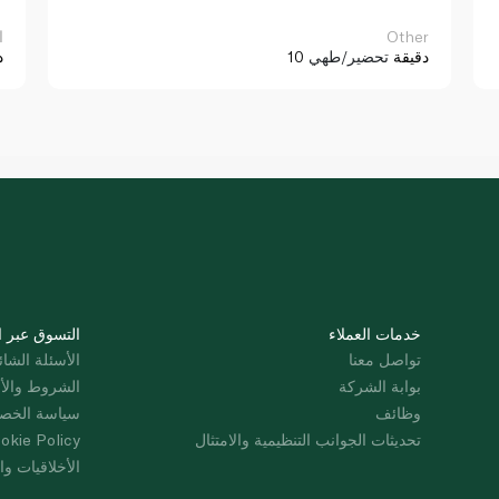
Other
ا
10 دقيقة
تحضير/طهي
د
خدمات العملاء
التسوق عبر ا
تواصل معنا
الأسئلة الشائ
بوابة الشركة
الشروط والأ
وظائف
سياسة الخص
تحديثات الجوانب التنظيمية والامتثال
okie Policy
الأخلاقيات وال