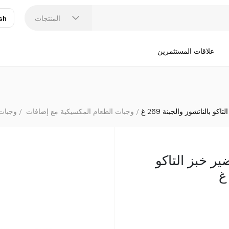
المنتجات
sh
عر
N
علاقات المستثمرين
و بالناتشوز والجبنة 269 غ
وجبات الطعام المكسيكية مع إضافات
وجبات 
ر خبز التاكو