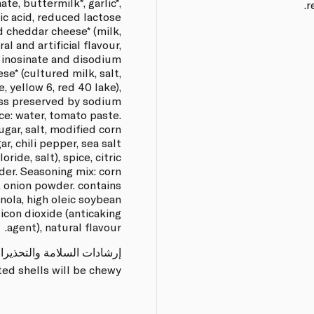
e, buttermilk*, garlic*,
r
ric acid, reduced lactose
 cheddar cheese* (milk,
al and artificial flavour,
 inosinate and disodium
e* (cultured milk, salt,
, yellow 6, red 40 lake),
ss preserved by sodium
ce: water, tomato paste.
ugar, salt, modified corn
ar, chili pepper, sea salt
ide, salt), spice, citric
der. Seasoning mix: corn
e, onion powder. contains
anola, high oleic soybean
licon dioxide (anticaking
agent), natural flavour.
إرشادات السلامة والتحذيرا
ed shells will be chewy.