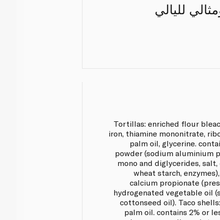
شاء جاهز خلال حوالي 25 دقيقة ومثالي لليالي
Tortillas: enriched flour bleac
iron, thiamine mononitrate, ribof
palm oil, glycerine. conta
powder (sodium aluminium ph
mono and diglycerides, salt,
wheat starch, enzymes)
calcium propionate (prese
hydrogenated vegetable oil (
cottonseed oil). Taco shells:
palm oil. contains 2% or les