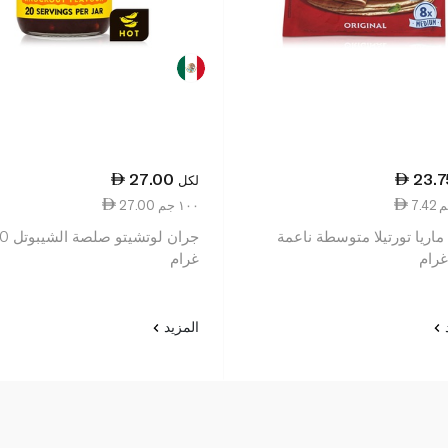
27.00
23.7
لكل
27.00 ١٠٠ جم
ماريا تورتيلا متوسطة ناعمة
جران لوتشيت
غرام
د
المزيد