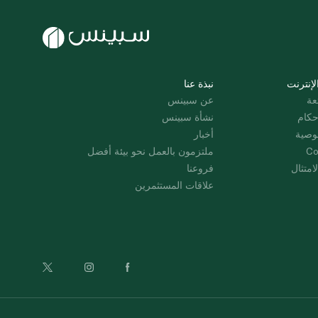
لإنترنت
نبذة عنا
عة
عن سبينس
حكام
نشأة سبينس
وصية
أخبار
Co
ملتزمون بالعمل نحو بيئة أفضل
امتثال
فروعنا
علاقات المستثمرين