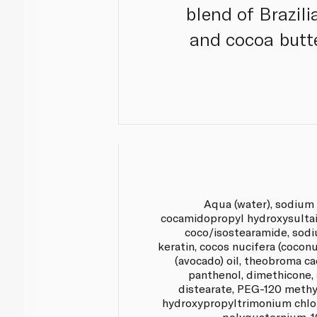
blend of Brazili
and cocoa butt
Aqua (water), sodium 
cocamidopropyl hydroxysultai
coco/isostearamide, sodi
keratin, cocos nucifera (coconu
(avocado) oil, theobroma ca
panthenol, dimethicone,
distearate, PEG-120 methyl
hydroxypropyltrimonium chlo
polyquaternium-10