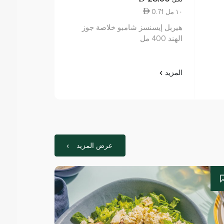
0.71 ١٠ مل
0.71 ١٠ مل
هيربل إيسنسز شامبو خلاصة جوز
هيربل إيسنسز 
الهند 400 مل
البيضاء والنعناع 400
المزيد
المزيد
عرض المزيد