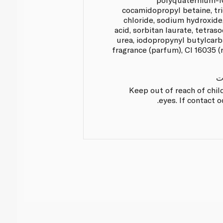
cocamidopropyl betaine, tr
chloride, sodium hydroxide,
acid, sorbitan laurate, tetras
urea, iodopropynyl butylcar
fragrance (parfum), CI 16035 (
ت
Keep out of reach of chil
eyes. If contact 