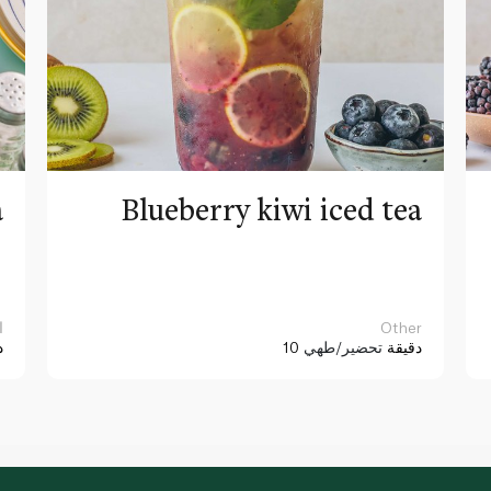
a
Blueberry kiwi iced tea
Other
ا
10 دقيقة
تحضير/طهي
د