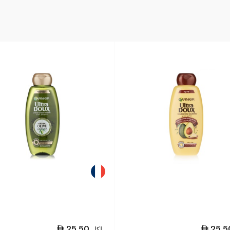
25.50
25.5
لكل