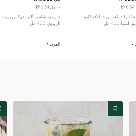
0.64 ١٠ مل
ه ألترا دوكس زيت الأفوكادو
غارنييه شامبو ألترا دوكس بزيت
لشيا 400 مل
الزيتون 400 مل
د
المزيد