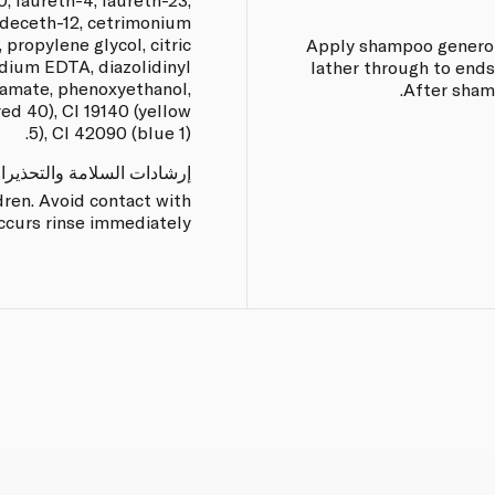
ideceth-12, cetrimonium
 propylene glycol, citric
Apply shampoo generous
odium EDTA, diazolidinyl
lather through to ends,
bamate, phenoxyethanol,
After shamp
red 40), CI 19140 (yellow
5), CI 42090 (blue 1).
إرشادات السلامة والتحذيرا
dren. Avoid contact with
occurs rinse immediately.