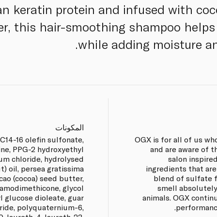
an keratin protein and infused with coc
er, this hair-smoothing shampoo helps
while adding moisture an
المكونات
C14-16 olefin sulfonate,
OGX is for all of us wh
ne, PPG-2 hydroxyethyl
and are aware of t
um chloride, hydrolysed
salon inspire
t) oil, persea gratissima
ingredients that ar
cao (cocoa) seed butter,
blend of sulfate 
 amodimethicone, glycol
smell absolutely
 glucose dioleate, guar
animals. OGX continu
ride, polyquaternium-6,
performance
, laureth-4, laureth-23,