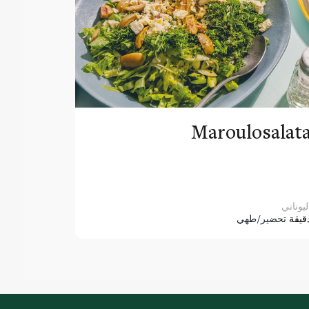
Maroulosalat
ليوناني
قيقة
تحضير/طهي