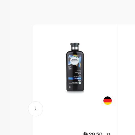
28.50
28.50
لكل
لكل