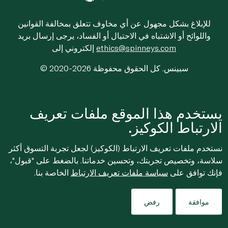
للإبلاغ بشكل مجهول عن أي مخاوف تتعلق بمخالفة القوانين
واللوائح أو الاشتباه في الاحتيال أو الفساد، يرجى إرسال بريد
ethics@spinneys.com
إلكتروني إلى
© 2020-2026 سبينس. كل الحقوق محفوظة
يستخدم هذا الموقع ملفات تعريف
الارتباط الكوكيز.
نستخدم ملفات تعريف الارتباط (الكوكيز) لجعل تجربة التسوق أكثر
سلاسة، وتخصيص تجربتك، وتحسين خدماتنا. بالضغط على "قبول"،
فإنك توافق على
سياسة ملفات تعريف الارتباط
الخاصة بنا.
موافقة
رفض