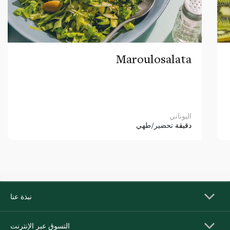
Maroulosalata
اليوناني
دقيقة
تحضير/طهي
نبذة عنا
التسوق عبر الإنترنت