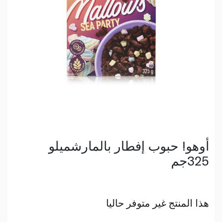
أوهو! حبوب إفطار بالمارشميلو
325جم
هذا المنتج غير متوفر حاليا