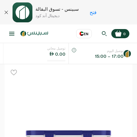
سبينس - تسوق البقالة
فتح
ديجيتال آند كود
EN
0
توصيل مجاني
عر
EN
اللغة
توصيل اليوم
0.00
15:00 – 17:00
UAE
KSA