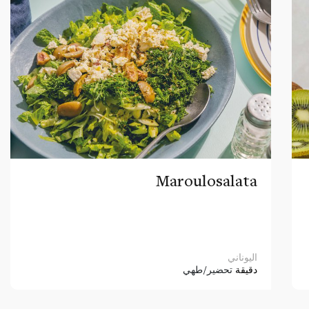
Maroulosalata
اليوناني
دقيقة
تحضير/طهي