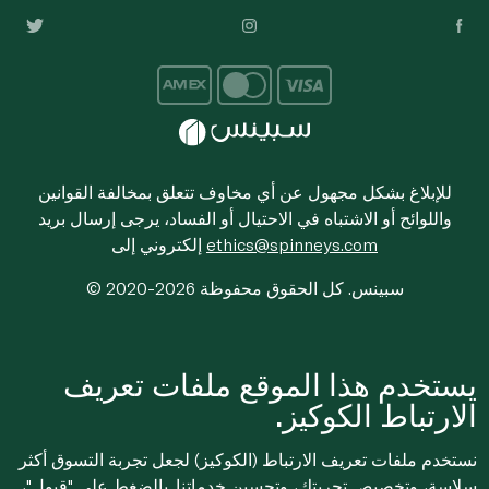
للإبلاغ بشكل مجهول عن أي مخاوف تتعلق بمخالفة القوانين
واللوائح أو الاشتباه في الاحتيال أو الفساد، يرجى إرسال بريد
ethics@spinneys.com
إلكتروني إلى
© 2020-2026 سبينس. كل الحقوق محفوظة
يستخدم هذا الموقع ملفات تعريف
الارتباط الكوكيز.
نستخدم ملفات تعريف الارتباط (الكوكيز) لجعل تجربة التسوق أكثر
سلاسة، وتخصيص تجربتك، وتحسين خدماتنا. بالضغط على "قبول"،