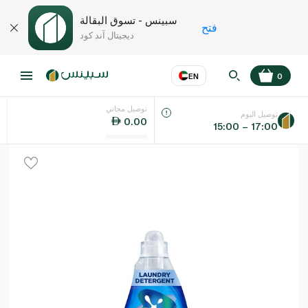
سبينس - تسوق البقالة
فتح
ديجيتال آند كود
EN
0
توصيل مجاني
عر
EN
اللغة
توصيل اليوم
0.00
15:00 – 17:00
UAE
KSA