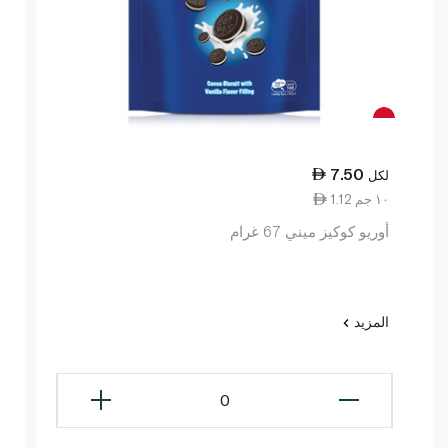
7.50
لكل
1.12 ١٠ جم
أوريو كوكيز ميني 67 غرام
المزيد
0