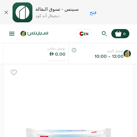
سبينس - تسوق البقالة
فتح
ديجيتال آند كود
EN
0
توصيل مجاني
عر
EN
اللغة
توصيل اليوم
0.00
10:00 – 12:00
UAE
KSA