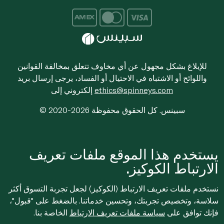
للإبلاغ بشكل مجهول عن أي مخاوف تتعلق بمخالفة القوانين
واللوائح أو الاشتباه في الاحتيال أو الفساد، يرجى إرسال بريد
ethics@spinneys.com
إلكتروني إلى
© 2020-2026 سبينس. كل الحقوق محفوظة
يستخدم هذا الموقع ملفات تعريف
الارتباط الكوكيز.
نستخدم ملفات تعريف الارتباط (الكوكيز) لجعل تجربة التسوق أكثر
سلاسة، وتخصيص تجربتك، وتحسين خدماتنا. بالضغط على "قبول"،
فإنك توافق على
سياسة ملفات تعريف الارتباط
الخاصة بنا.