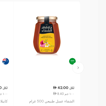
0
42.00
لكل
لكل
8.40 ١٠٠ جم
12.06 ١٠٠ جم
الشفاء عسل طبيعي 500 غرام
كابيلان