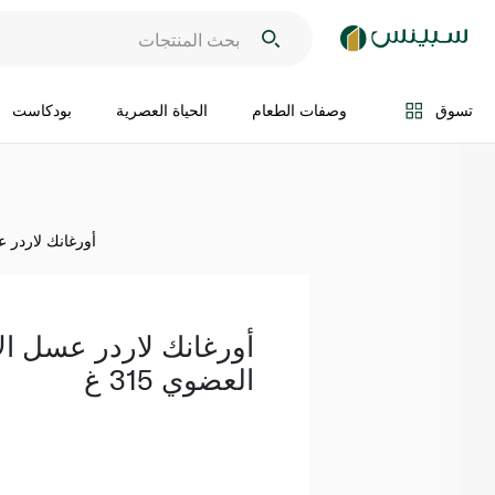
اضف الى السلة
تسوق
وصفات الطعام
الحياة العصرية
بودكاست
أورغانك لاردر عسل
أورغانك لاردر عسل الأ
العضوي 315 غ