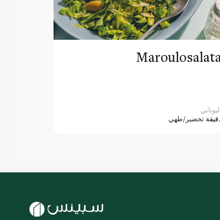
Maroulosalat
ليوناني
قيقة
تحضير/طهي