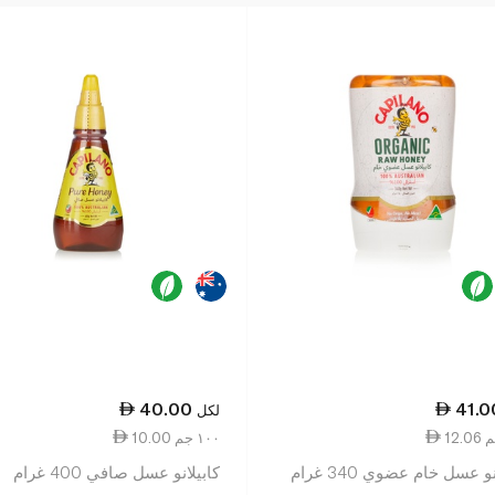
40.00
41.0
لكل
10.00 ١٠٠ جم
و عسل خام عضوي 340 غرام
كابيلانو عسل صافي 400 غرام