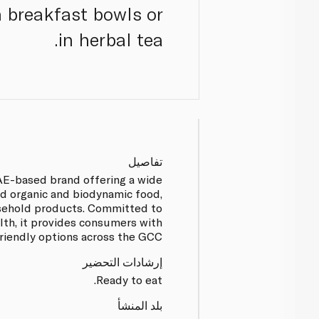
n breakfast bowls or
in herbal tea.
تفاصيل
UAE-based brand offering a wide
ed organic and biodynamic food,
sehold products. Committed to
alth, it provides consumers with
friendly options across the GCC.
إرشادات التحضير
Ready to eat.
بلد المنشأ