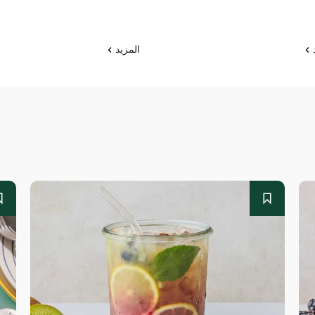
د
المزيد