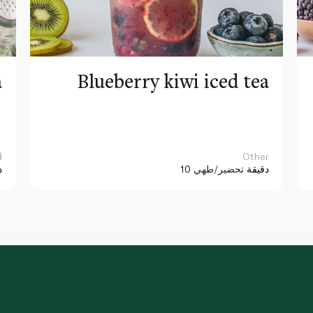
a
Blueberry kiwi iced tea
Other
ا
10 دقيقة
تحضير/طهي
د