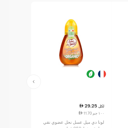
21.50
29.25
لكل
لكل
11.70 ١٠٠ جم
6.14 ١٠٠ جم
لونا دي ميل عسل نحل عضوي نقي
350g عسل طبيعي