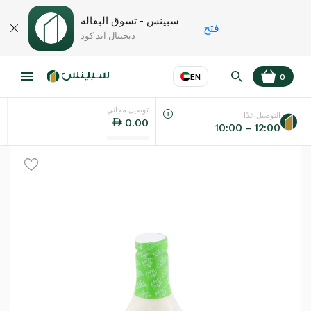
سبينس - تسوق البقالة
فتح
ديجيتال آند كود
EN
0
توصيل مجاني
عر
EN
اللغة
التوصيل غدًا
0.00
10:00 – 12:00
UAE
KSA