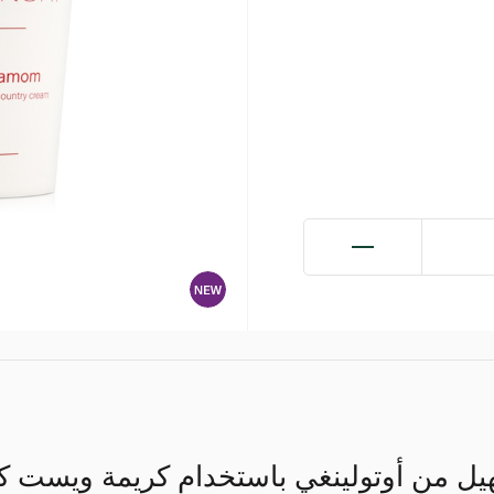
لهيل من أوتولينغي باستخدام كريمة ويست كان