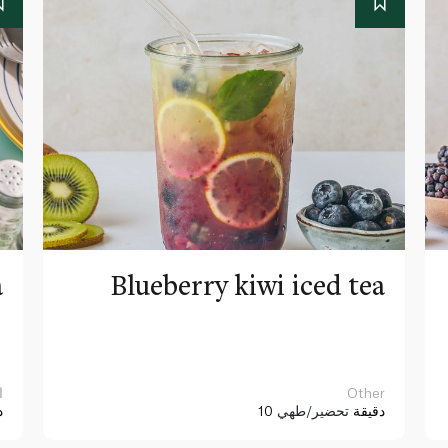
a
Blueberry kiwi iced tea
Other
ا
10 دقيقة
تحضير/طهي
د