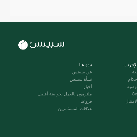
لإنترنت
نبذة عنا
عة
عن سبينس
حكام
نشأة سبينس
وصية
أخبار
Co
ملتزمون بالعمل نحو بيئة أفضل
امتثال
فروعنا
علاقات المستثمرين