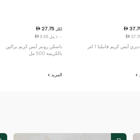
27.75
37.7
لكل
5.55 ١٠٠ مل
ري آيس كريم فانيليا 1 لتر
باسكن روبنز آيس كريم برالين
بالكريمة 500 مل
د
المزيد