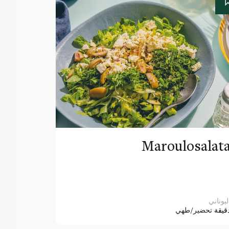
Maroulosalat
ليوناني
قيقة
تحضير/طهي