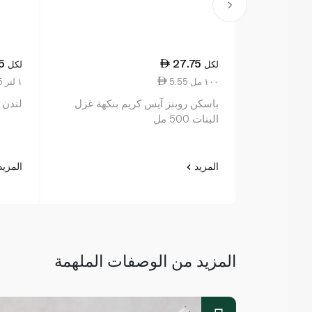
5
27.75
لكل
لكل
5.55 ١٠٠ مل
37.75 ١ لتر
باسكن روبنز آيس كريم بنكهة غزل
لندن دي
البنات 500 مل
المزيد
المزي
المزيد من الوصفات الملهمة