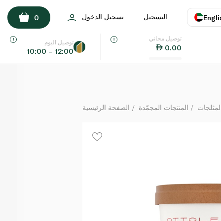
Ottolenghi Coffee & Cardamom Ice Cream 480ml
التسجيل
تسجيل الدخول
0
Engli
لكل
توصيل مجاني
اللغة
E
توصيل اليوم
0.00
10:00 – 12:00
UAE
KSA
لمثلجات
المنتجات المجمّدة
الصفحة الرئيسية