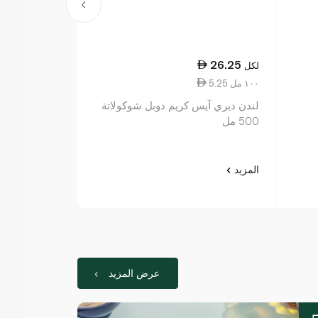
39.25
26.25
لكل
لكل
5.25 ١٠٠ مل
39.25 ١ لتر
لندن ديري آيس كريم دوبل شوكولاتة
لندن ديري بري
500 مل
وكريمة 1 لتر
المزيد
المزيد
عرض المزيد