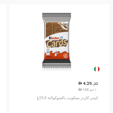
4.25
لكل
1.66 ١٠ جم
كيندر كاردز بسكويت بالشوكولاتة 25.6غ