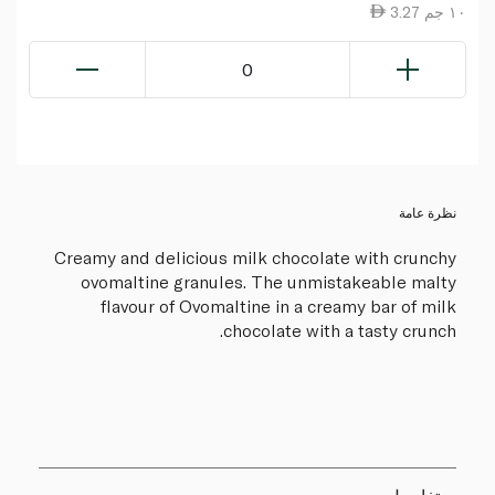
3.27 ١٠ جم
0
نظرة عامة
Creamy and delicious milk chocolate with crunchy
ovomaltine granules. The unmistakeable malty
flavour of Ovomaltine in a creamy bar of milk
chocolate with a tasty crunch.