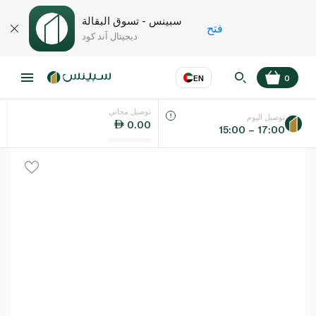
سبينس - تسوق البقالة
فتح
ديجيتال آند كود
EN
0
توصيل مجاني
عر
EN
اللغة
توصيل اليوم
0.00
15:00 – 17:00
UAE
KSA