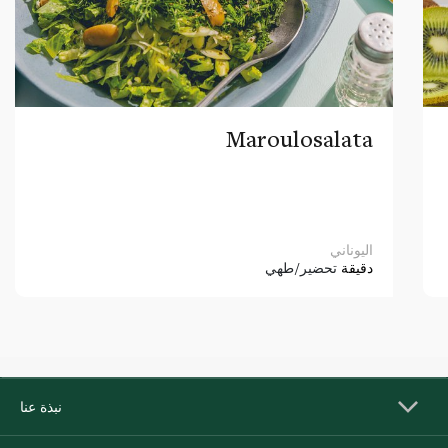
Maroulosalata
اليوناني
دقيقة
تحضير/طهي
نبذة عنا