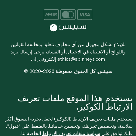
للإبلاغ بشكل مجهول عن أي مخاوف تتعلق بمخالفة القوانين
واللوائح أو الاشتباه في الاحتيال أو الفساد، يرجى إرسال بريد
ethics@spinneys.com
إلكتروني إلى
© 2020-2026 سبينس. كل الحقوق محفوظة
يستخدم هذا الموقع ملفات تعريف
الارتباط الكوكيز.
نستخدم ملفات تعريف الارتباط (الكوكيز) لجعل تجربة التسوق أكثر
سلاسة، وتخصيص تجربتك، وتحسين خدماتنا. بالضغط على "قبول"،
فإنك توافق على
سياسة ملفات تعريف الارتباط
الخاصة بنا.