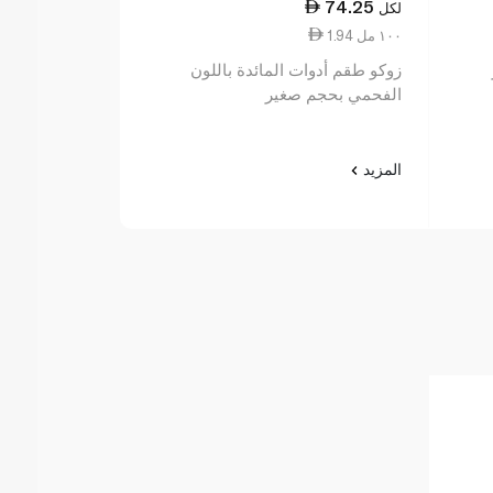
41.00
74.25
لكل
لكل
1.94 ١٠٠ مل
0.97 ١٠ مل
زوكو طقم أدوات المائدة باللون
لوك اند لوك ز
الفحمي بحجم صغير
سبورت 700 مل
المزيد
المزيد