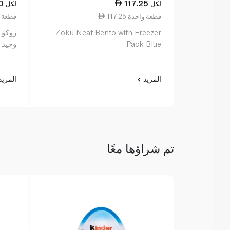
0
117.25
لكل
لكل
117.25 قطعة واحدة
109.00 قط
Zoku Neat Bento with Freezer
زوكو 
Pack Blue
وحيد 
المزيد
المزي
تم شراؤها معًا