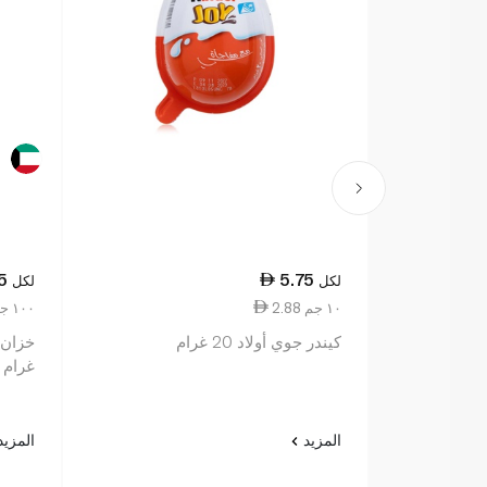
5
5.75
لكل
لكل
2.88 ١٠ جم
6.50 ١٠٠ جم
كيندر جوي أولاد 20 غرام
غرام
المزيد
المزي