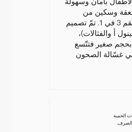
لأطفال بأمان وسهولة
ملعقة وسكين من
الفولاذ المقاوم للصدأ، ويمكن وضع كلّ منها فوق الآخر لتشكيل طقم 3 في 1. تمّ تصميم
نول أ والفثالات)،
بحجم صغير فتتّسع
في غسّالة الصحون
ات الحمية
الصرف.