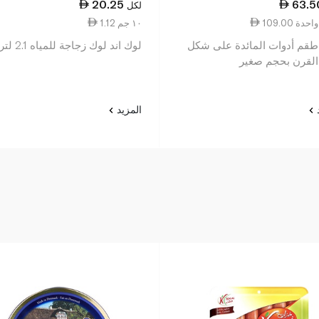
20.25
63.5
لكل
عة واحدة
1.12 ١٠ جم
طقم أدوات المائدة على شكل
لوك اند لوك زجاجة للمياه 2.1 لتر
القرن بحجم صغير
د
المزيد