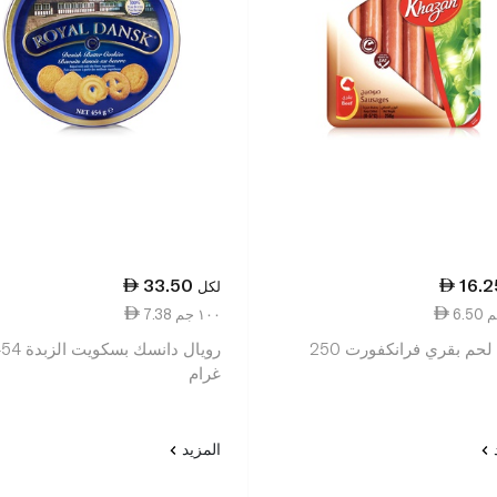
33.50
16.2
لكل
7.38 ١٠٠ جم
خزان لحم بقري فرانكفورت 250
رويال دانسك بسكويت ال
غرام
د
المزيد