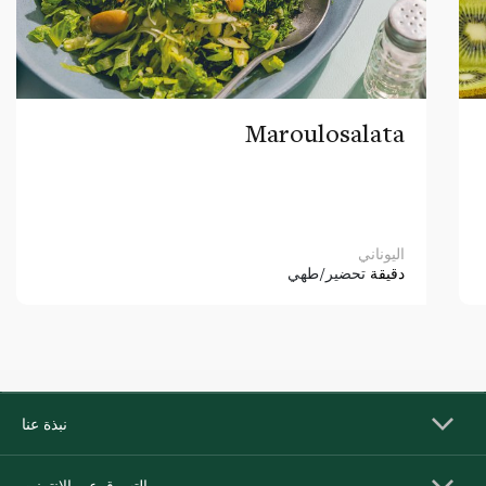
Maroulosalata
اليوناني
دقيقة
تحضير/طهي
نبذة عنا
التسوق عبر الإنترنت