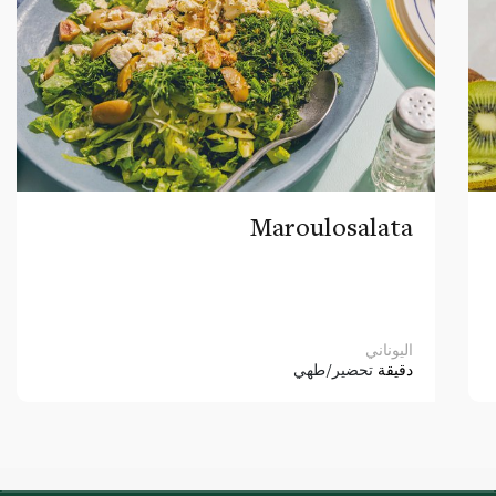
Maroulosalata
اليوناني
دقيقة
تحضير/طهي