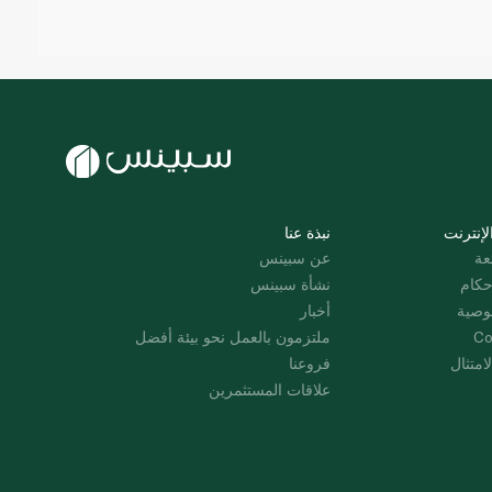
لإنترنت
نبذة عنا
عة
عن سبينس
حكام
نشأة سبينس
وصية
أخبار
Co
ملتزمون بالعمل نحو بيئة أفضل
امتثال
فروعنا
علاقات المستثمرين