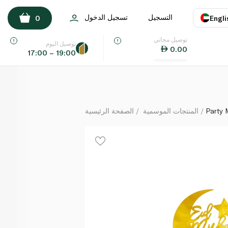
Party Magic Eid Mubarak Cake Topper
التسجيل
تسجيل الدخول
0
Engli
لكل
توصيل مجاني
اللغة
E
توصيل اليوم
0.00
17:00 – 19:00
UAE
KSA
Party 
المنتجات الموسمية
الصفحة الرئيسية