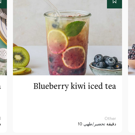
a
Blueberry kiwi iced tea
Other
ا
10 دقيقة
تحضير/طهي
د