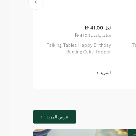
48.50
41.00
لكل
لكل
41.00 قطعة واحدة
48.50 قطعة واحدة
omisable Age
Talking Tables Happy Birthday
T
hday Garland
Bunting Cake Topper
المزيد
المزيد
عرض المزيد