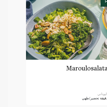
Maroulosalat
ليوناني
قيقة
تحضير/طهي