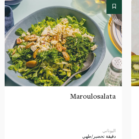
Maroulosalata
اليوناني
دقيقة
تحضير/طهي