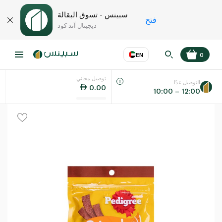
سبينس - تسوق البقالة
فتح
ديجيتال آند كود
EN
0
توصيل مجاني
عر
EN
اللغة
التوصيل غدًا
0.00
10:00 – 12:00
UAE
KSA