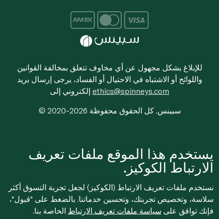
للإبلاغ بشكل مجهول عن أي مخاوف تتعلق بمخالفة القوانين
واللوائح أو الاشتباه في الاحتيال أو الفساد، يرجى إرسال بريد
ethics@spinneys.com
إلكتروني إلى
© 2020-2026 سبينس. كل الحقوق محفوظة
يستخدم هذا الموقع ملفات تعريف
الارتباط الكوكيز.
نستخدم ملفات تعريف الارتباط (الكوكيز) لجعل تجربة التسوق أكثر
سلاسة، وتخصيص تجربتك، وتحسين خدماتنا. بالضغط على "قبول"،
فإنك توافق على
سياسة ملفات تعريف الارتباط
الخاصة بنا.