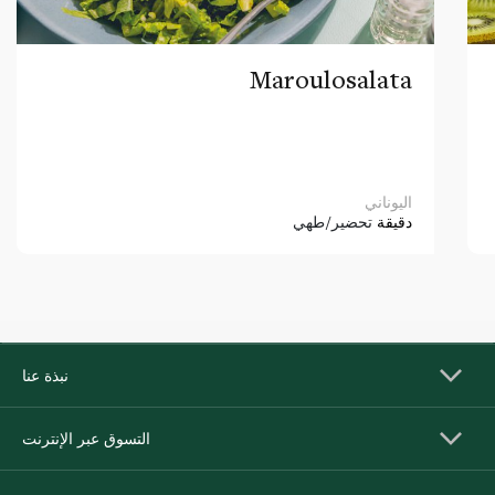
Maroulosalata
اليوناني
دقيقة
تحضير/طهي
نبذة عنا
التسوق عبر الإنترنت