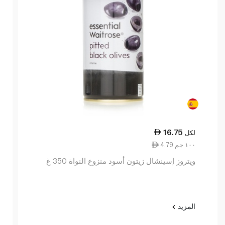
16.75
لكل
4.79 ١٠٠ جم
ويتروز إسينشال زيتون أسود منزوع النواة 350 غ
المزيد