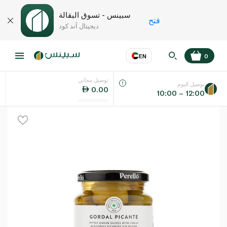
سبينس - تسوق البقالة
فتح
ديجيتال آند كود
EN
0
توصيل مجاني
عر
EN
اللغة
توصيل اليوم
0.00
10:00 – 12:00
UAE
KSA