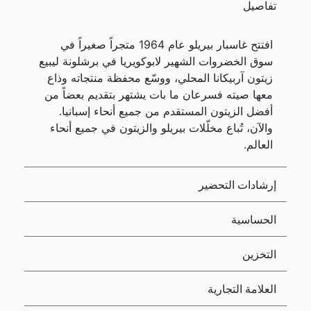
تفاصيل
افتتح غاسبار بيريلو عام 1964 متجراً صغيراً في
سوق الخضروات الشهير لابوكويريا في برشلونة ليبيع
زيتون آربيكانا المحلي، ووسّع محفظة منتجاته وذاع
معها صيته فسرعان ما بات يشتهر بتقديم بعضاً من
أفضل الزيتون المستقدم من جميع أنحاء إسبانيا.
والآن، تُباع مخلّلات بيريلو والزيتون في جميع أنحاء
العالم.
إرشادات التحضير
الحساسية
التخزين
العلامة التجارية