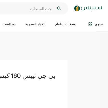
اضف الى السلة
تسوق
وصفات الطعام
الحياة العصرية
بودكاست
بي جي تيبس 160 كيس شاي 464 غ