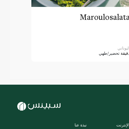
Maroulosalat
ليوناني
قيقة
تحضير/طهي
لإنترنت
نبذة عنا