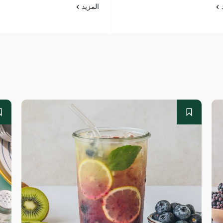
د
المزيد