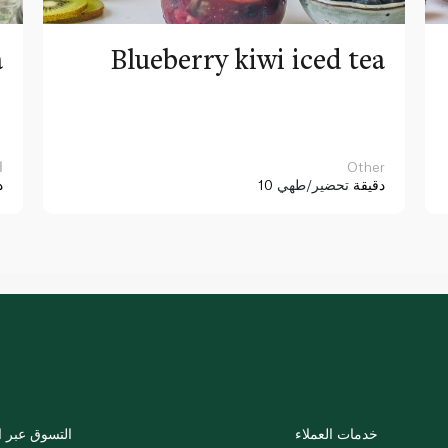
a
Blueberry kiwi iced tea
Other
ا
10 دقيقة
تحضير/طهي
د
خدمات العملاء
التسوق عبر ا