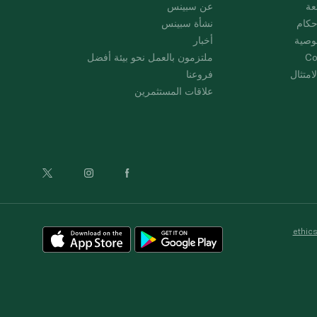
عة
عن سبينس
حكام
نشأة سبينس
وصية
أخبار
Co
ملتزمون بالعمل نحو بيئة أفضل
امتثال
فروعنا
علاقات المستثمرين
ethic