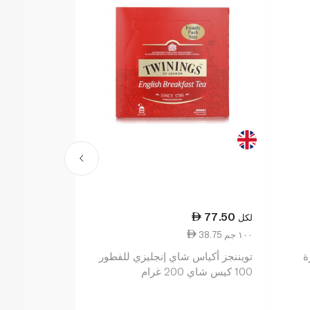
53.75
77.50
لكل
لكل
38.75 ١٠٠ جم
13.44 ١٠٠ جم
ة
تويننجز أكياس شاي إنجليزي للفطور
100 كيس شاي 200 غرام
كيس 400 غرام