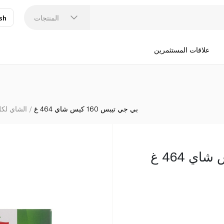
المنتجات
sh
عر
N
علاقات المستثمرين
بي جي تيبس 160 كيس شاي 464 غ
الشاي لكل