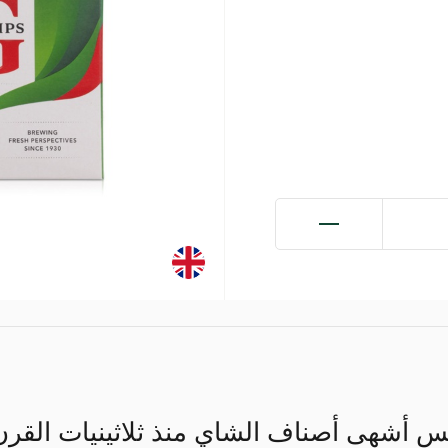
بس أشهى أصناف الشاي منذ ثلاثينيات القر