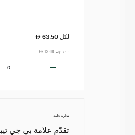
لكل
63.50
13.69 ١٠٠ جم
0
نظرة عامة
تقدّم علامة بي جي تي