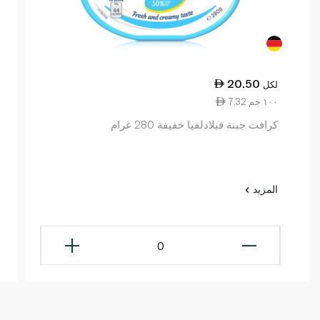
20.50
لكل
7.32 ١٠٠ جم
كرافت جبنة فيلادلفيا خفيفة 280 غرام
المزيد
0