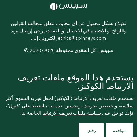
للإبلاغ بشكل مجهول عن أي مخاوف تتعلق بمخالفة القوانين
واللوائح أو الاشتباه في الاحتيال أو الفساد، يرجى إرسال بريد
ethics@spinneys.com
إلكتروني إلى
© 2020-2026 سبينس. كل الحقوق محفوظة
يستخدم هذا الموقع ملفات تعريف
الارتباط الكوكيز.
نستخدم ملفات تعريف الارتباط (الكوكيز) لجعل تجربة التسوق أكثر
سلاسة، وتخصيص تجربتك، وتحسين خدماتنا. بالضغط على "قبول"،
فإنك توافق على
سياسة ملفات تعريف الارتباط
الخاصة بنا.
موافقة
رفض