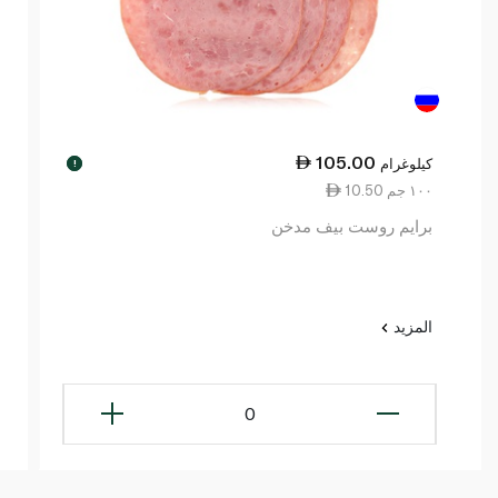
105.00
كيلوغرام
!
10.50 ١٠٠ جم
برايم روست بيف مدخن
المزيد
0