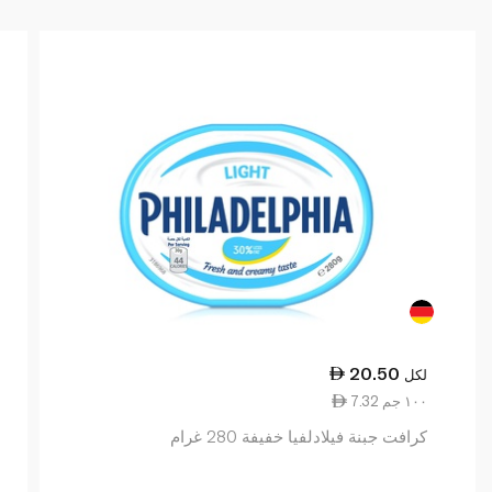
20.50
لكل
7.32 ١٠٠ جم
كرافت جبنة فيلادلفيا خفيفة 280 غرام