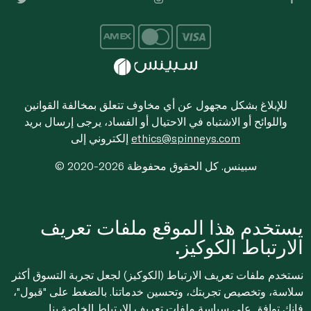
للإبلاغ بشكل مجهول عن أي مخاوف تتعلق بمخالفة القوانين
واللوائح أو الاشتباه في الاحتيال أو الفساد، يرجى إرسال بريد
ethics@spinneys.com
إلكتروني إلى
© 2020-2026 سبينس. كل الحقوق محفوظة
يستخدم هذا الموقع ملفات تعريف
الارتباط الكوكيز.
نستخدم ملفات تعريف الارتباط (الكوكيز) لجعل تجربة التسوق أكثر
سلاسة، وتخصيص تجربتك، وتحسين خدماتنا. بالضغط على "قبول"،
فإنك توافق على
سياسة ملفات تعريف الارتباط
الخاصة بنا.