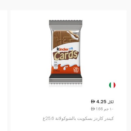
4.25
لكل
1.66 ١٠ جم
كيندر كاردز بسكويت بالشوكولاتة 25.6غ