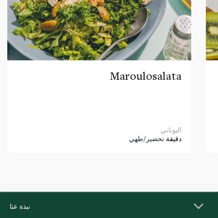
Maroulosalata
اليوناني
دقيقة
تحضير/طهي
نبذة عنا