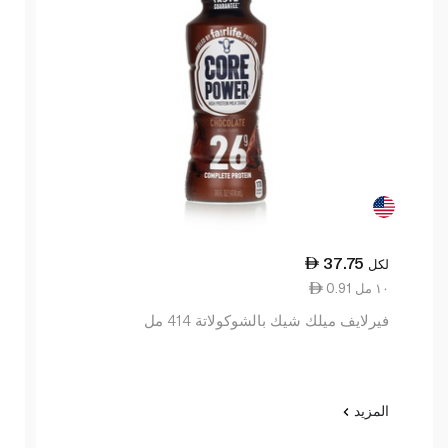
37.75
لكل
0.91 ١٠ مل
فيرلايف ميلك شيك بالشوكولاتة 414 مل
المزيد