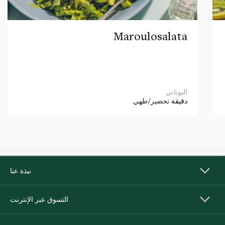
Maroulosalata
اليوناني
دقيقة
تحضير/طهي
نبذة عنا
التسوق عبر الإنترنت