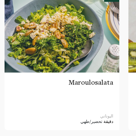
Maroulosalata
اليوناني
دقيقة
تحضير/طهي