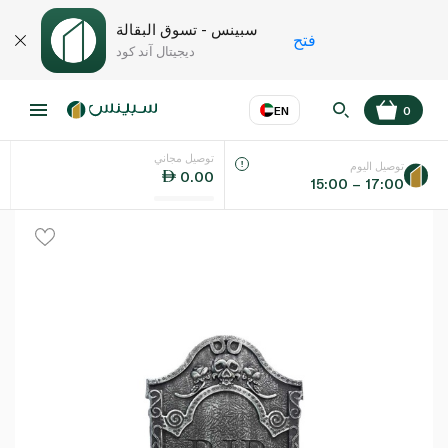
سبينس - تسوق البقالة
فتح
ديجيتال آند كود
EN
0
توصيل مجاني
عر
EN
اللغة
توصيل اليوم
0.00
15:00 – 17:00
UAE
KSA