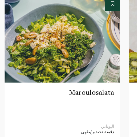
Maroulosalata
اليوناني
دقيقة
تحضير/طهي