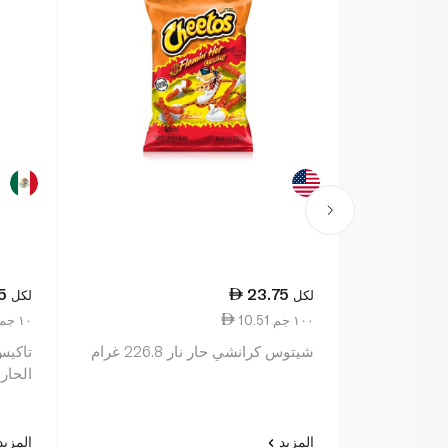
5
23.75
لكل
لكل
10.51 ١٠٠ جم
2.41 ١٠ جم
شيتوس كرانشي حار نار 226.8 غرام
تاكيس 
الحار وا
المزيد
المزي