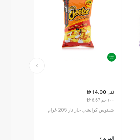
19.50
14.00
لكل
لكل
6.67 ١٠٠ جم
11.96 ١٠٠ جم
شيتوس كرانشي حار نار 205 غرام
فانيانز حلقات البص
المزيد
المزيد