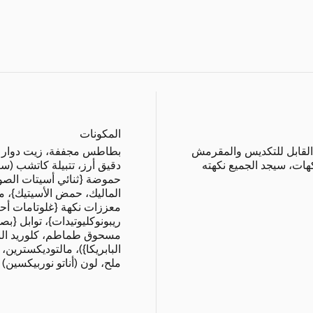
المكونات
القابل للتكديس والمقرمش
بطاطس مجففة، زيت دوار ا
هات، سيجد الجميع نكهته
دقيق أرز، تتبيلة كاتشب (س
حموضة {ثنائي أسيتات الص
الماليك، حمض الأسيتيك}، 
ريبونوكليوتيدات}، توابل {
مسحوق طماطم، كلوريد الب
ملح، لون (أناتو نوربيكسين)