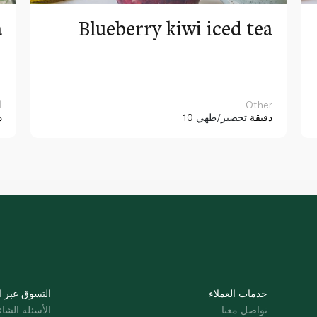
a
Blueberry kiwi iced tea
Other
ا
10 دقيقة
تحضير/طهي
د
خدمات العملاء
التسوق عبر ا
تواصل معنا
الأسئلة الشائ