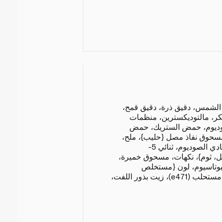
لشمس، دقيق ذرة، دقيق قمح،
كر، مالتوديكسترين، منظمات
وديوم، حمض الستريك، حمض
مسحوق نفاذ مصل {حليب}، ملح،
معززات نكهة {غلوتامات أحادي الصوديوم، ثنائي 5-
بصل، ثوم}، نكهات، مسحوق خميرة،
وتاسيوم، لون {مستخلص
البابريكا})، مالتوديكسترين، مستحلب (e471)، زيت بذور اللفت،