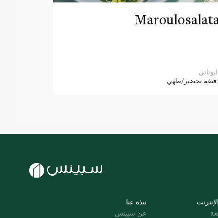
Maroulosalat
ليوناني
قيقة
تحضير/طهي
لإنترنت
نبذة عنا
عة
عن سبينس