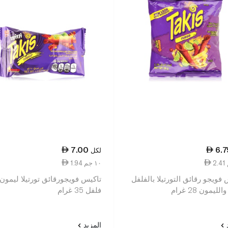
7.00
6.7
لكل
1.94 ١٠ جم
فويجو رقائق التورتيلا بالفلفل
تاكيس فويجورقائق تورتيلا ليمون
لليمون 28 غرام
فلفل 35 غرام
د
المزيد