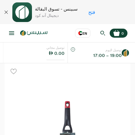
سبينس - تسوق البقالة
فتح
ديجيتال آند كود
EN
0
توصيل مجاني
عر
EN
اللغة
توصيل اليوم
0.00
17:00 – 19:00
UAE
KSA