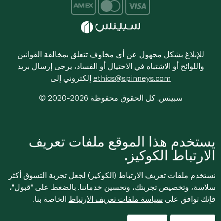
للإبلاغ بشكل مجهول عن أي مخاوف تتعلق بمخالفة القوانين
واللوائح أو الاشتباه في الاحتيال أو الفساد، يرجى إرسال بريد
ethics@spinneys.com
إلكتروني إلى
© 2020-2026 سبينس. كل الحقوق محفوظة
يستخدم هذا الموقع ملفات تعريف
الارتباط الكوكيز.
نستخدم ملفات تعريف الارتباط (الكوكيز) لجعل تجربة التسوق أكثر
سلاسة، وتخصيص تجربتك، وتحسين خدماتنا. بالضغط على "قبول"،
فإنك توافق على
سياسة ملفات تعريف الارتباط
الخاصة بنا.