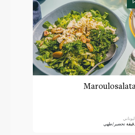
Maroulosalat
ليوناني
قيقة
تحضير/طهي