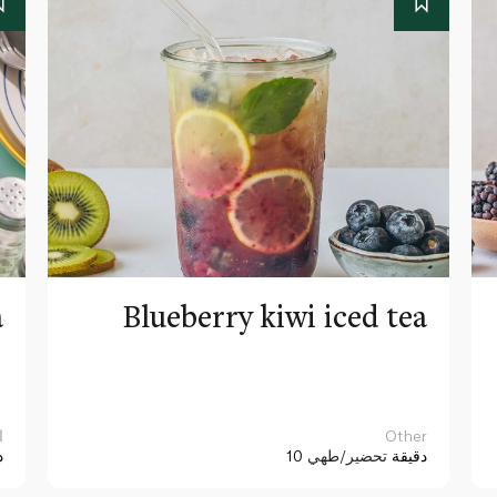
a
Blueberry kiwi iced tea
Other
ا
10 دقيقة
تحضير/طهي
د