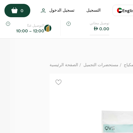
QVS Essential Grooming Kit
التسجيل
تسجيل الدخول
0
Engli
لكل
توصيل مجاني
اللغة
E
التوصيل غدًا
0.00
10:00 – 12:00
UAE
KSA
مكياج
مستحضرات التجميل
الصفحة الرئيسية