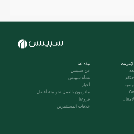
لإنترنت
نبذة عنا
عة
عن سبينس
حكام
نشأة سبينس
وصية
أخبار
Co
ملتزمون بالعمل نحو بيئة أفضل
امتثال
فروعنا
علاقات المستثمرين