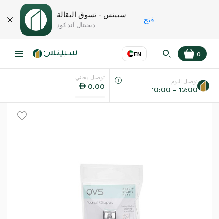
سبينس - تسوق البقالة
فتح
ديجيتال آند كود
EN
0
توصيل مجاني
عر
EN
اللغة
توصيل اليوم
0.00
10:00 – 12:00
UAE
KSA