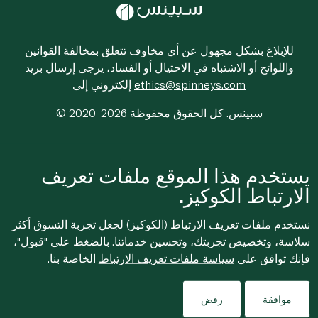
للإبلاغ بشكل مجهول عن أي مخاوف تتعلق بمخالفة القوانين
واللوائح أو الاشتباه في الاحتيال أو الفساد، يرجى إرسال بريد
ethics@spinneys.com
إلكتروني إلى
© 2020-2026 سبينس. كل الحقوق محفوظة
يستخدم هذا الموقع ملفات تعريف
الارتباط الكوكيز.
نستخدم ملفات تعريف الارتباط (الكوكيز) لجعل تجربة التسوق أكثر
سلاسة، وتخصيص تجربتك، وتحسين خدماتنا. بالضغط على "قبول"،
فإنك توافق على
سياسة ملفات تعريف الارتباط
الخاصة بنا.
موافقة
رفض