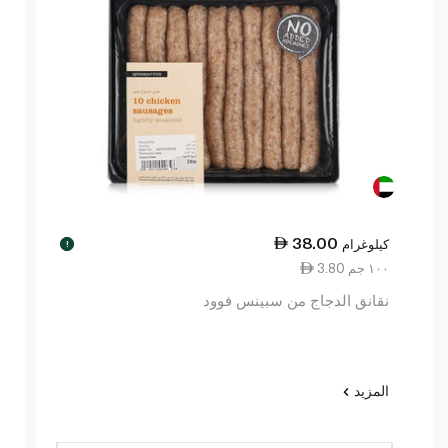
38.00
كيلوغرام
!
3.80 ١٠٠ جم
نقانق الدجاج من سبينس فوود
المزيد