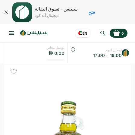
سبينس - تسوق البقالة
فتح
ديجيتال آند كود
EN
0
توصيل مجاني
عر
EN
اللغة
توصيل اليوم
0.00
17:00 – 19:00
UAE
KSA