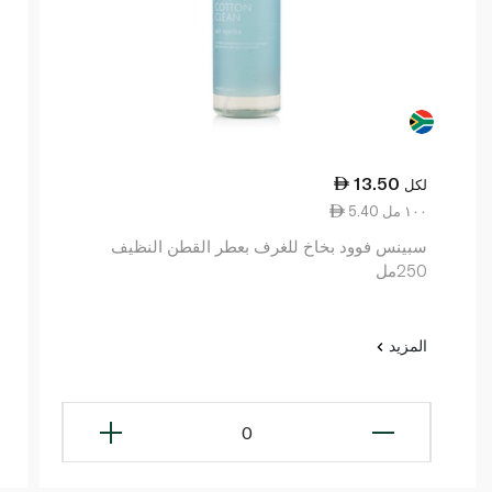
13.50
لكل
5.40 ١٠٠ مل
سبينس فوود بخاخ للغرف بعطر القطن النظيف
250مل
المزيد
0