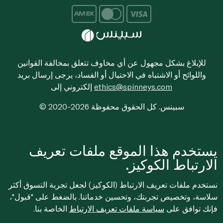
للإبلاغ بشكل مجهول عن أي مخاوف تتعلق بمخالفة القوانين
واللوائح أو الاشتباه في الاحتيال أو الفساد، يرجى إرسال بريد
ethics@spinneys.com
إلكتروني إلى
© 2020-2026 سبينس. كل الحقوق محفوظة
يستخدم هذا الموقع ملفات تعريف
الارتباط الكوكيز.
نستخدم ملفات تعريف الارتباط (الكوكيز) لجعل تجربة التسوق أكثر
سلاسة، وتخصيص تجربتك، وتحسين خدماتنا. بالضغط على "قبول"،
فإنك توافق على
سياسة ملفات تعريف الارتباط
الخاصة بنا.