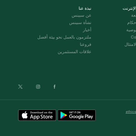
لإنترنت
نبذة عنا
عة
عن سبينس
حكام
نشأة سبينس
وصية
أخبار
Co
ملتزمون بالعمل نحو بيئة أفضل
امتثال
فروعنا
علاقات المستثمرين
ethic