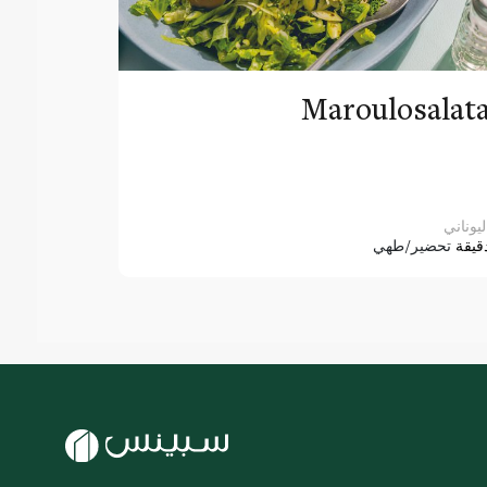
Maroulosalat
ليوناني
قيقة
تحضير/طهي