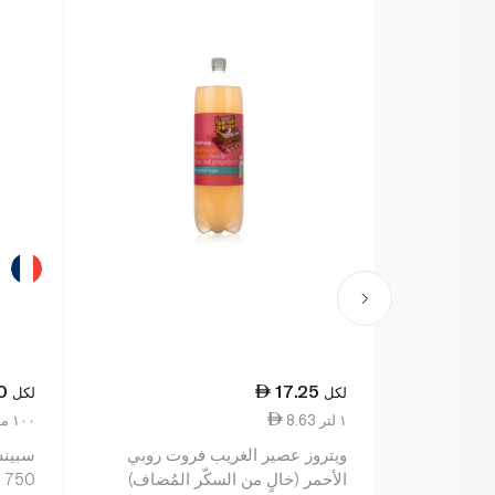
0
17.25
لكل
لكل
8.63 ١ لتر
2.87 ١٠٠ مل
ويتروز عصير الغريب فروت روبي
سبينس
الأحمر (خالٍ من السكّر المُضاف)
750 مل