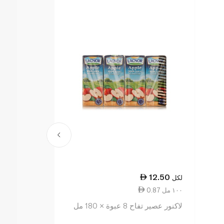
3.50
12.50
لكل
لكل
0.87 ١٠٠ مل
1.75 ١٠٠ مل
لاكنور عصير تفاح 8 عبوة × 180 مل
الروابي عصير كيو