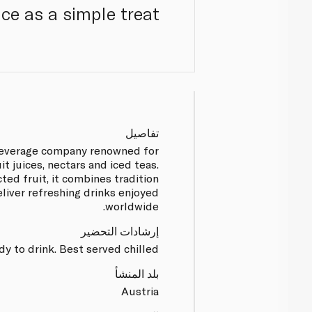
ce as a simple treat.
تفاصيل
beverage company renowned for
it juices, nectars and iced teas.
ted fruit, it combines tradition
eliver refreshing drinks enjoyed
worldwide.
إرشادات التحضير
dy to drink. Best served chilled.
بلد المنشأ
Austria