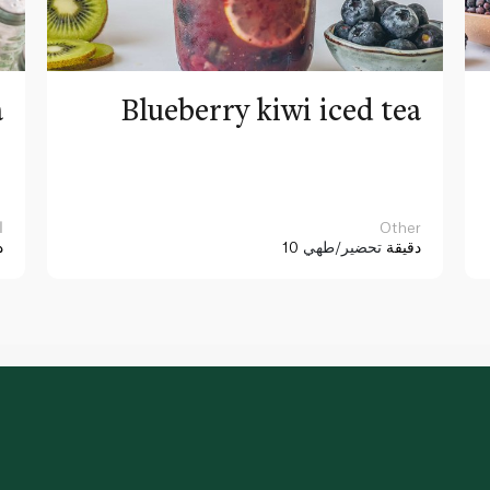
a
Blueberry kiwi iced tea
Other
ا
10 دقيقة
تحضير/طهي
د