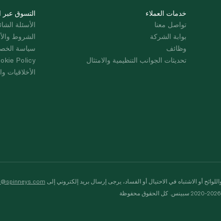
خدمات العملاء
التسوق عبر ا
تواصل معنا
الأسئلة الشائ
بوابة الشركة
الشروط والأ
وظائف
سياسة الخص
تحديثات الجوانب التنظيمية والامتثال
okie Policy
الأخلاقيات وال
لوائح أو الاشتباه في الاحتيال أو الفساد، يرجى إرسال بريد إلكتروني إلى
s@spinneys.com
ظة