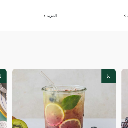
د
المزيد