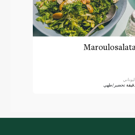
Maroulosalat
ليوناني
قيقة
تحضير/طهي