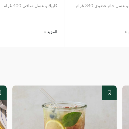
و عسل خام عضوي 340 غرام
كابيلانو عسل صافي 400 غرام
د
المزيد