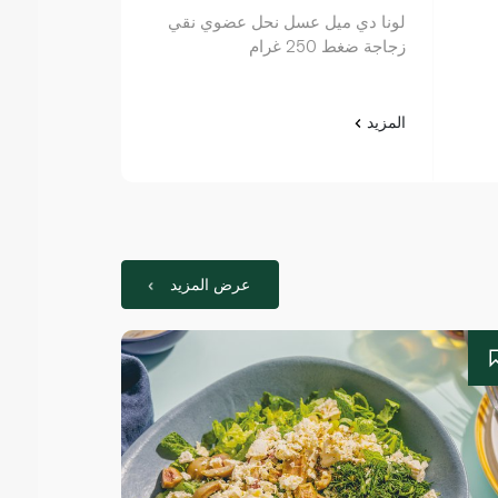
لونا دي ميل عسل نحل عضوي نقي
350g عسل طبيعي
زجاجة ضغط 250 غرام
المزيد
المزيد
عرض المزيد