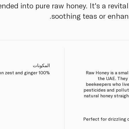
ended into pure raw honey. It's a revital
soothing teas or enhanc
المكونات
100% raw honey, lemon zest and ginger.
Raw Honey is a smal
the UAE. They 
beekeepers who live
pesticides and polluti
natural honey straigh
Perfect for drizzling