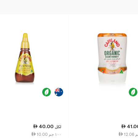
40.00
41.0
لكل
10.00 ١٠٠ جم