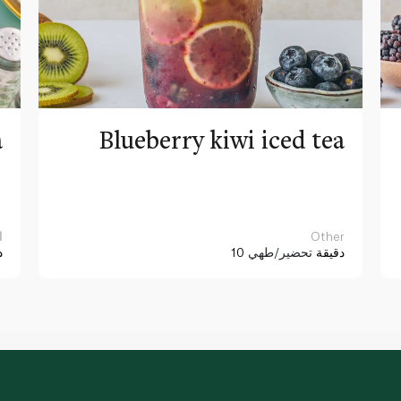
a
Blueberry kiwi iced tea
Other
ا
10 دقيقة
تحضير/طهي
د