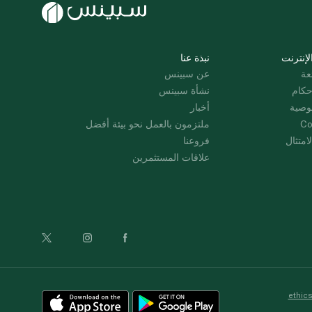
لإنترنت
نبذة عنا
عة
عن سبينس
حكام
نشأة سبينس
وصية
أخبار
Co
ملتزمون بالعمل نحو بيئة أفضل
امتثال
فروعنا
علاقات المستثمرين
ethic