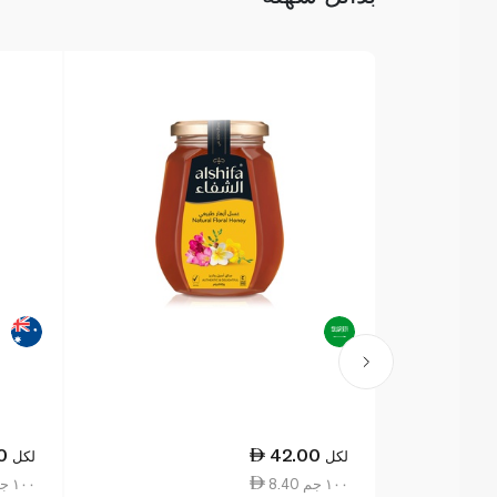
0
42.00
لكل
لكل
8.40 ١٠٠ جم
12.06 ١٠٠ جم