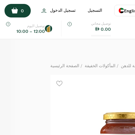
Raw Honey Lemon Zest Ginger Fusion 1kg
التسجيل
تسجيل الدخول
0
Engli
لكل
توصيل مجاني
اللغة
E
توصيل اليوم
0.00
10:00 – 12:00
UAE
KSA
ة للدهن
المأكولات الخفيفة
الصفحة الرئيسية