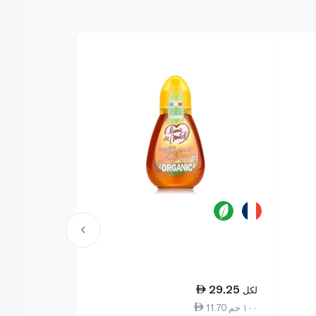
21.50
29.25
لكل
لكل
11.70 ١٠٠ جم
6.14 ١٠٠ جم