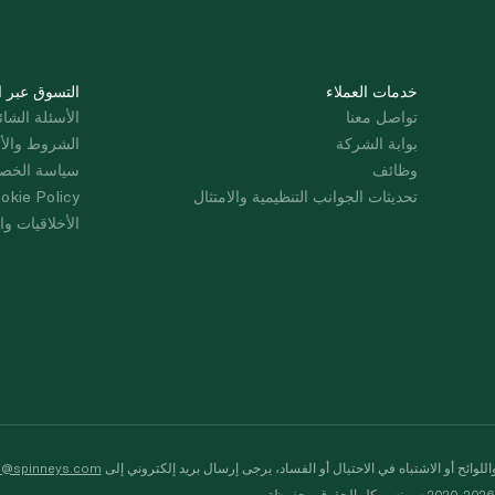
خدمات العملاء
التسوق عبر ا
تواصل معنا
الأسئلة الشائ
بوابة الشركة
الشروط والأ
وظائف
سياسة الخص
تحديثات الجوانب التنظيمية والامتثال
okie Policy
الأخلاقيات وال
لوائح أو الاشتباه في الاحتيال أو الفساد، يرجى إرسال بريد إلكتروني إلى
s@spinneys.com
ظة