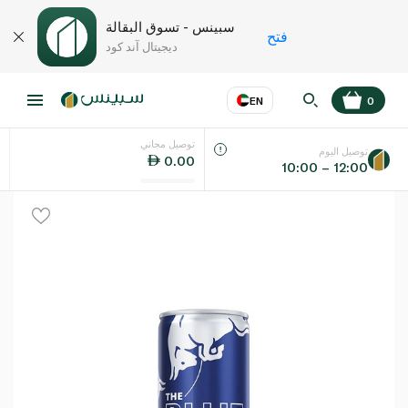
سبينس - تسوق البقالة
فتح
ديجيتال آند كود
EN
0
توصيل مجاني
عر
EN
اللغة
توصيل اليوم
0.00
10:00 – 12:00
UAE
KSA