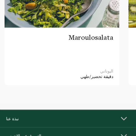
Maroulosalata
اليوناني
دقيقة
تحضير/طهي
نبذة عنا
التسوق عبر الإنترنت