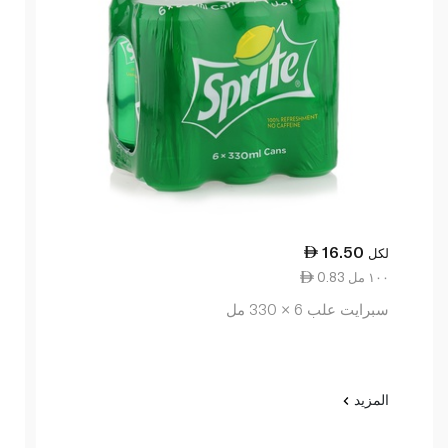
16.50
لكل
0.83 ١٠٠ مل
سبرايت علب 6 × 330 مل
المزيد