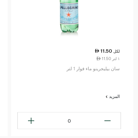
11.50
لكل
11.50 ١ لتر
سان بيليجرينو ماء فوار 1 لتر
المزيد
0