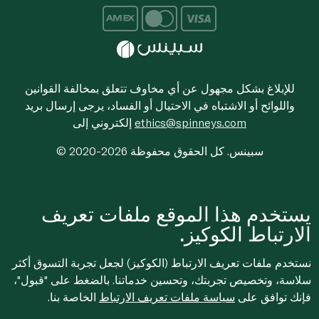
للإبلاغ بشكل مجهول عن أي مخاوف تتعلق بمخالفة القوانين
واللوائح أو الاشتباه في الاحتيال أو الفساد، يرجى إرسال بريد
ethics@spinneys.com
إلكتروني إلى
© 2020-2026 سبينس. كل الحقوق محفوظة
يستخدم هذا الموقع ملفات تعريف
الارتباط الكوكيز.
نستخدم ملفات تعريف الارتباط (الكوكيز) لجعل تجربة التسوق أكثر
سلاسة، وتخصيص تجربتك، وتحسين خدماتنا. بالضغط على "قبول"،
فإنك توافق على
سياسة ملفات تعريف الارتباط
الخاصة بنا.