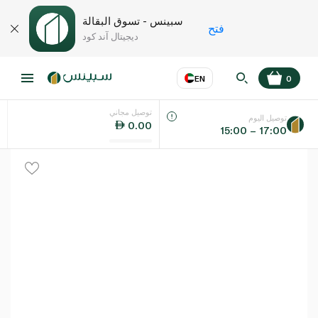
سبينس - تسوق البقالة
فتح
ديجيتال آند كود
EN
0
توصيل مجاني
عر
EN
اللغة
توصيل اليوم
0.00
15:00 – 17:00
UAE
KSA