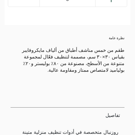
نظرة عامة
طقم من خمس مناشف أطباق من ألياف مايكروفايبر
بقياس ٣٠×٣٠ سم، مصممة لتنظيف فعّال لمجموعة
متنوعة من الأسطح، مصنوعة من ٨٠٪ بوليستر و٢٠٪
بولياميد لامتصاص ممتاز ومقاومة عالية.
تفاصيل
روزِنبال متخصصة في أدوات تنظيف منزلية متينة