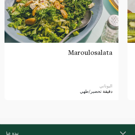
Maroulosalata
اليوناني
دقيقة
تحضير/طهي
نبذة عنا