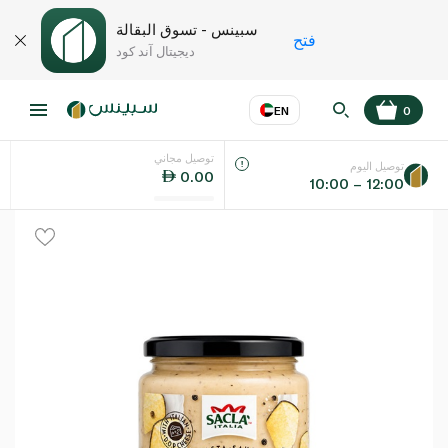
سبينس - تسوق البقالة
فتح
ديجيتال آند كود
EN
0
توصيل مجاني
عر
EN
اللغة
توصيل اليوم
0.00
10:00 – 12:00
UAE
KSA