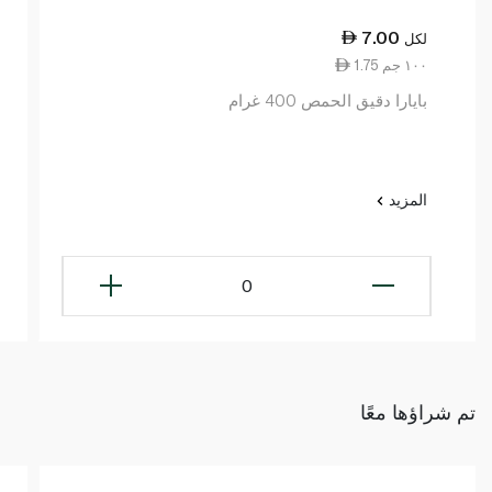
7.00
لكل
1.75 ١٠٠ جم
بايارا دقيق الحمص 400 غرام
المزيد
0
تم شراؤها معًا