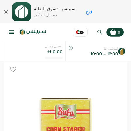
سبينس - تسوق البقالة
فتح
ديجيتال آند كود
EN
0
توصيل مجاني
عر
EN
اللغة
التوصيل غدًا
0.00
10:00 – 12:00
UAE
KSA